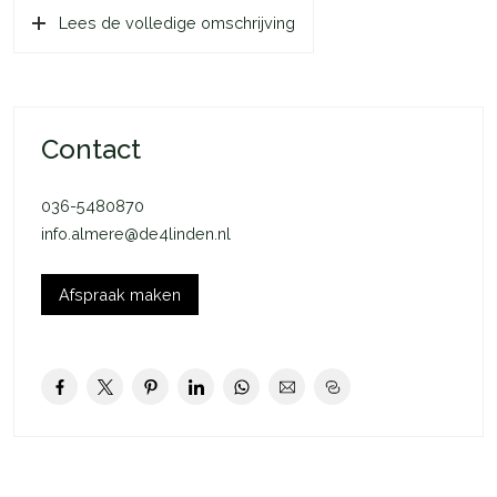
Lees de volledige omschrijving
supermarkt. De buurt beschikt over goede
parkeermogelijkheden, een bushalte op loopafstand en een
treinstation Muziekwijk (7 minuten fietsen). Met het openbaar
vervoer, de auto of fiets ben je snel in het centrum van Almere
Stad, terwijl je ook eenvoudig toegang hebt tot de A6 en A1
Contact
richting Amsterdam en Het Gooi. Voor ontspanning en natuur
zit je hier ook goed: het groene Pampushout ligt vlakbij, ideaal
036-5480870
voor wandelingen, sporten of gewoon genieten van het
info.almere@de4linden.nl
buitenleven. Verder ligt het stadscentrum van Almere op korte
afstand, waar je kunt shoppen, dineren en genieten van alles
Afspraak maken
wat het bruisende stadshart te bieden heeft.
Over het appartement:
Wanneer je binnenkomt in de woonkamer word je direct
verwelkomd door de lichte en ruime woon- eetkamer met
grote raampartijen die zorgen voor een overvloed aan
natuurlijk licht. Vanuit zowel de woonkamer als de dichte
keuken heb je toegang tot het zonnig gelegen balkon