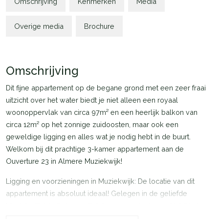
Omschrijving
Kenmerken
Media
Overige media
Brochure
Omschrijving
Dit fijne appartement op de begane grond met een zeer fraai
uitzicht over het water biedt je niet alleen een royaal
woonoppervlak van circa 97m² en een heerlijk balkon van
circa 12m² op het zonnige zuidoosten, maar ook een
geweldige ligging en alles wat je nodig hebt in de buurt.
Welkom bij dit prachtige 3-kamer appartement aan de
Ouverture 23 in Almere Muziekwijk!
Ligging en voorzieningen in Muziekwijk: De locatie van dit
appartement is absoluut ideaal! Gelegen in de geliefde
Muziekwijk biedt deze wijk tal van voorzieningen. Nabij het
winkelcentrum Muziekwijk met diverse winkels en een