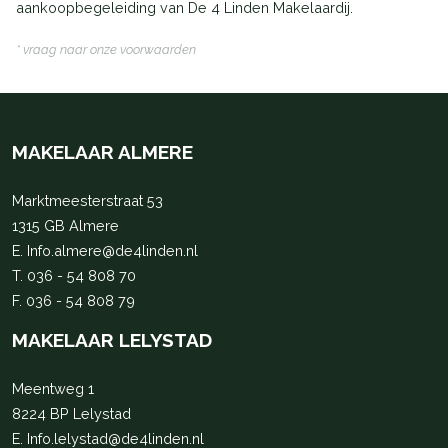
aankoopbegeleiding van De 4 Linden Makelaardij.
* vraag naar onze voorwaarden
MAKELAAR ALMERE
Marktmeesterstraat 53
1315 GB Almere
E.
Info.almere@de4linden.nl
T.
036 - 54 808 70
F. 036 - 54 808 79
MAKELAAR LELYSTAD
Meentweg 1
8224 BP Lelystad
E.
Info.lelystad@de4linden.nl