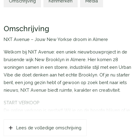
Omschrijving
Kenmerken
Media
Omschrijving
NXT Avenue – Jouw New Yorkse droom in Almere
Welkom bij NXT Avenue: een uniek nieuwbouwproject in de
bruisende wijk New Brooklyn in Almere. Hier komen 28
woningen samen in een stoere, industriële stijl met een Urban
Vibe die doet denken aan het echte Brooklyn. Of je nu starter
bent, een jong gezin hebt of gewoon op zoek bent naar iets
nieuws, NXT Avenue biedt ruimte, karakter en creativiteit.
START VERKOOP
De online verkoop is gestart! Wil je op de hoogte blijven of je
direct inschrijven? Ga naar de projectwebsite nxtavenue.nl en
meld je aan! Het is nog mogelijk om in te schrijven tot en met
Lees de volledige omschrijving
maandag 2 juni.