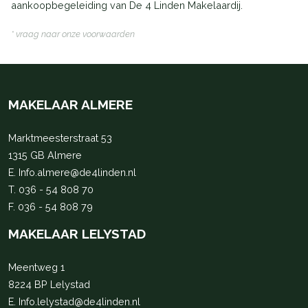
aankoopbegeleiding van De 4 Linden Makelaardij.
* vraag naar onze voorwaarden
MAKELAAR ALMERE
Marktmeesterstraat 53
1315 GB Almere
E.
Info.almere@de4linden.nl
T.
036 - 54 808 70
F. 036 - 54 808 79
MAKELAAR LELYSTAD
Meentweg 1
8224 BP Lelystad
E.
Info.lelystad@de4linden.nl