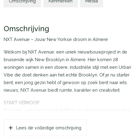
Omschrijving
Kenmerken
Media
Omschrijving
NXT Avenue – Jouw New Yorkse droom in Almere
Welkom bij NXT Avenue: een uniek nieuwbouwproject in de
bruisende wijk New Brooklyn in Almere. Hier komen 28
woningen samen in een stoere, industriële stijl met een Urban
Vibe die doet denken aan het echte Brooklyn. Of je nu starter
bent, een jong gezin hebt of gewoon op zoek bent naar iets
nieuws, NXT Avenue biedt ruimte, karakter en creativiteit.
START VERKOOP
De online verkoop is gestart! Wil je op de hoogte blijven of je
direct inschrijven? Ga naar de projectwebsite nxtavenue.nl en
meld je aan! Het is nog mogelijk om in te schrijven tot en met
Lees de volledige omschrijving
maandag 2 juni.