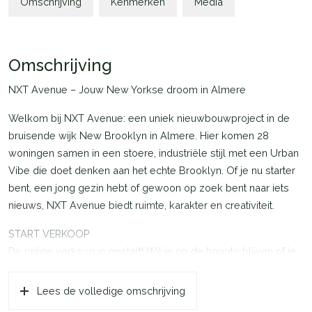
Omschrijving
Kenmerken
Media
Omschrijving
NXT Avenue – Jouw New Yorkse droom in Almere
Welkom bij NXT Avenue: een uniek nieuwbouwproject in de
bruisende wijk New Brooklyn in Almere. Hier komen 28
woningen samen in een stoere, industriële stijl met een Urban
Vibe die doet denken aan het echte Brooklyn. Of je nu starter
bent, een jong gezin hebt of gewoon op zoek bent naar iets
nieuws, NXT Avenue biedt ruimte, karakter en creativiteit.
START VERKOOP
De online verkoop is gestart! Wil je op de hoogte blijven of je
direct inschrijven? Ga naar de projectwebsite nxtavenue.nl en
meld je aan! Het is nog mogelijk om in te schrijven tot en met
Lees de volledige omschrijving
maandag 2 juni.