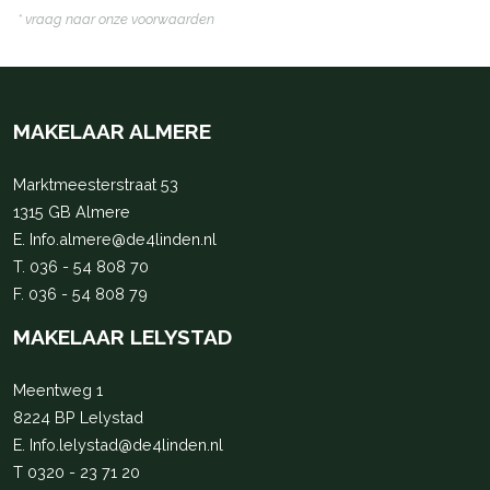
* vraag naar onze voorwaarden
MAKELAAR ALMERE
Marktmeesterstraat 53
1315 GB Almere
E.
Info.almere@de4linden.nl
T.
036 - 54 808 70
F. 036 - 54 808 79
MAKELAAR LELYSTAD
Meentweg 1
8224 BP Lelystad
E.
Info.lelystad@de4linden.nl
T
0320 - 23 71 20