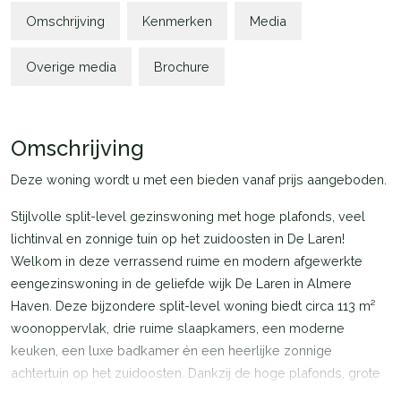
Omschrijving
Kenmerken
Media
Overige media
Brochure
Omschrijving
Deze woning wordt u met een bieden vanaf prijs aangeboden.
Stijlvolle split-level gezinswoning met hoge plafonds, veel
lichtinval en zonnige tuin op het zuidoosten in De Laren!
Welkom in deze verrassend ruime en modern afgewerkte
eengezinswoning in de geliefde wijk De Laren in Almere
Haven. Deze bijzondere split-level woning biedt circa 113 m²
woonoppervlak, drie ruime slaapkamers, een moderne
keuken, een luxe badkamer én een heerlijke zonnige
achtertuin op het zuidoosten. Dankzij de hoge plafonds, grote
raampartijen en speelse indeling geniet u hier van een unieke