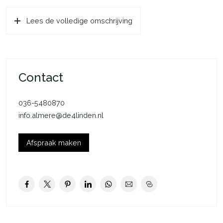
woonbeleving met een aangenaam gevoel van ruimte en licht.
Lees de volledige omschrijving
De woning is gebouwd in 2017, uitstekend onderhouden en
volledig instapklaar. Met energielabel A, HR++ beglazing,
kunststof kozijnen en vloerverwarming op de gehele begane
grond woont u hier bovendien comfortabel en energiezuinig.
Contact
De woning ligt in de populaire en jonge woonwijk De Laren,
een groene en ruim opgezette wijk met een gevarieerde
036-5480870
architectuur en brede groenstroken. Op loop afstand bevinden
info.almere@de4linden.nl
zich een supermarkt, kinderopvang, basisschool en diverse
sportvoorzieningen. Voor natuurliefhebbers zijn het
Kromslootpark, het Beginbos en het Vroege Vogelbos binnen
Afspraak maken
handbereik. Ook verschillende strandjes, waaronder het
Surfstrand, liggen op korte afstand. Het sfeervolle centrum van
Almere Haven met winkels, horeca en de haven is binnen
enkele minuten per fiets bereikbaar. Daarnaast zijn de A6, A1
en A27 snel te bereiken.