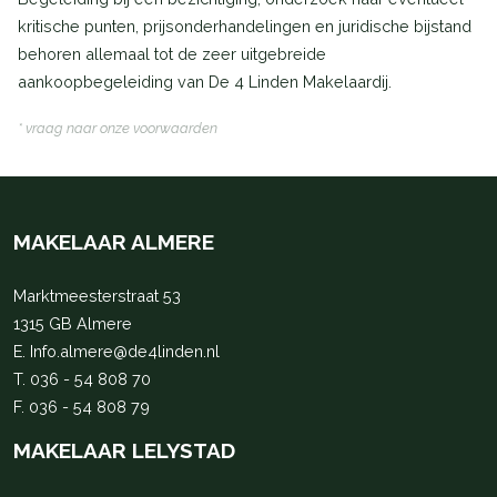
kritische punten, prijsonderhandelingen en juridische bijstand
behoren allemaal tot de zeer uitgebreide
aankoopbegeleiding van De 4 Linden Makelaardij.
* vraag naar onze voorwaarden
MAKELAAR ALMERE
Marktmeesterstraat 53
1315 GB Almere
E.
Info.almere@de4linden.nl
T.
036 - 54 808 70
F. 036 - 54 808 79
MAKELAAR LELYSTAD