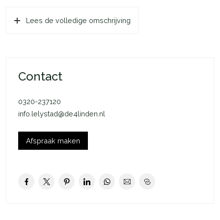
straatgerichte keuken en haar unieke leefruimte welke grenst
aan haar achtertuin. Het Stadseiland onderscheidt zich doordat
Lees de volledige omschrijving
het wooneiland besloten, veilig en ruim is opgezet en door
water begrensd is. Vanuit de fraai aangelegde, brede en diepe
achtertuin heeft de woning vrij uitzicht over het water en
groenvoorziening. De brede achtertuin is ideaal gelegen op
Contact
het Zuid/Westen. De tuin is fraai aangelegd en heeft meerdere
overkappingen en is een plek waar u zich meteen thuis zult
0320-237120
voelen. Tevens heeft u een terras aan het water waar u
info.lelystad@de4linden.nl
optimaal kunt genieten van uw rust en privacy. Een plek waar u
tot rust zult komen.
Afspraak maken
Tevens heeft de woning een mooie overkapping/veranda,
waardoor u optimaal van de tuin kunt genieten zelfs bij een
regenbui of als het buiten iets koeler is. De tuin is vrijer
gelegen dan de gemiddelde tuin op het Stadseiland omdat
deze grenst aan het water.
Indeling begane grond: de entree van de woning kunt u droog