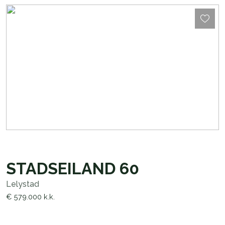
STADSEILAND
60
Lelystad
€ 579.000
k.k.