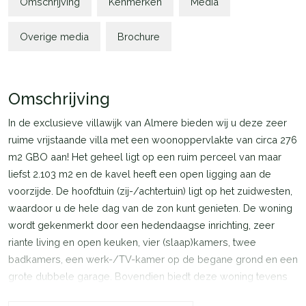
Omschrijving
Kenmerken
Media
Overige media
Brochure
Omschrijving
In de exclusieve villawijk van Almere bieden wij u deze zeer
ruime vrijstaande villa met een woonoppervlakte van circa 276
m2 GBO aan! Het geheel ligt op een ruim perceel van maar
liefst 2.103 m2 en de kavel heeft een open ligging aan de
voorzijde. De hoofdtuin (zij-/achtertuin) ligt op het zuidwesten,
waardoor u de hele dag van de zon kunt genieten. De woning
wordt gekenmerkt door een hedendaagse inrichting, zeer
riante living en open keuken, vier (slaap)kamers, twee
badkamers, een werk-/TV-kamer op de begane grond en een
grote dubbele garage. Bovendien biedt deze woning tevens
de mogelijkheid om kantoor aan huis te hebben. Deze