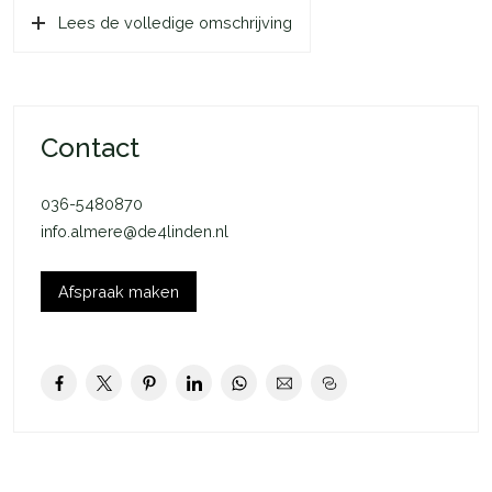
kantoorruimte met eigen pantry en toiletruimte heeft een
Lees de volledige omschrijving
aparte entree. De duurzaamheid is met behulp van de 60
zonnepanelen en de grondwater pomp zeer goed
gewaarborgd.
De ruime onder architectuur gebouwde moderne villa is
Contact
gelegen in Almere Overgooi. Een mooie en ruim opgezette
villawijk aan de rand van Almere. Op een paar minuten lopen
036-5480870
vindt u het Gooimeer en uitgestrekte natuur. De ligging ten
info.almere@de4linden.nl
opzichte van de A-6 en A-27 is gunstig en binnen een 15
minuten bereikt u het Gooi en binnen ongeveer 30 minuten
Afspraak maken
bent u het centrum van Amsterdam. Almere Haven met haar
gezellige terrassen, Golfbaan Almere Hout en de tennisclub
bevinden zich in de nabije omgeving nabij.
Indeling begane grond: Via de prachtig overdekte entree
bereikt u de hal met vide. Toiletruimte met fonteintje,
garderobe en grote inpandige berging. Toegang tot de lichte
woonkamer met hoge plafonds, Boley open haard en grote