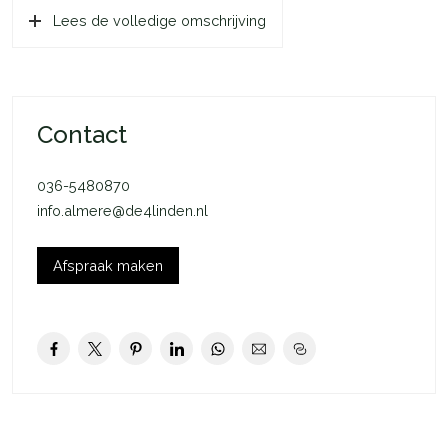
Lees de volledige omschrijving
Markermeer. De wijk heeft bovendien een jachthaven en
groene parken waar je heerlijk kunt ontspannen.
Voorzieningen zoals een basisschool, kinderopvang,
supermarkt en gezondheidscentrum liggen op loopafstand.
Deze ruime woning is tot in de puntjes verzorgd en biedt alles
Contact
wat je zoekt:
036-5480870
Indeling begane grond: Bij binnenkomst word je verwelkomd
info.almere@de4linden.nl
in de hal met een vrijhangend toilet, meterkast en toegang tot
de lichte woonkamer via een stijlvolle stalen taatsdeur. De
tuingerichte woonkamer biedt veel lichtinval door de grote
Afspraak maken
raampartijen. De moderne, open keuken is een echte
eyecatcher en volledig uitgerust met inbouwapparatuur, zoals
een inductiekookplaat, combi-oven, vaatwasser, koelkast en
vriezer. Vanuit de keuken heb je vrij uitzicht op een park.
Indeling eerste verdieping: Hier vind je twee royale
slaapkamers, beide slaapkamers zijn voorzien van