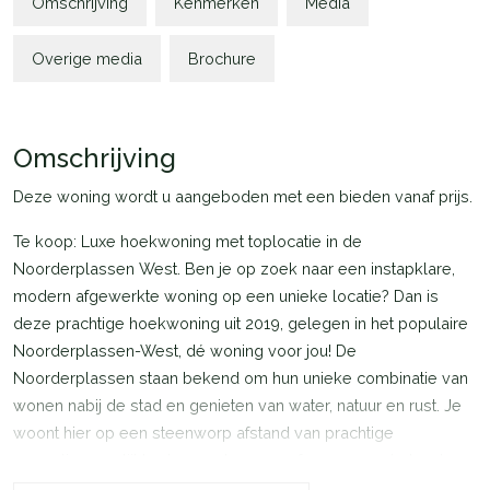
Omschrijving
Kenmerken
Media
Overige media
Brochure
Omschrijving
Deze woning wordt u aangeboden met een bieden vanaf prijs.
Te koop: Luxe hoekwoning met toplocatie in de
Noorderplassen West. Ben je op zoek naar een instapklare,
modern afgewerkte woning op een unieke locatie? Dan is
deze prachtige hoekwoning uit 2019, gelegen in het populaire
Noorderplassen-West, dé woning voor jou! De
Noorderplassen staan bekend om hun unieke combinatie van
wonen nabij de stad en genieten van water, natuur en rust. Je
woont hier op een steenworp afstand van prachtige
recreatiemogelijkheden, zoals varen of suppen op het water,
wandelen in het nabijgelegen Pampushout of fietsen langs het