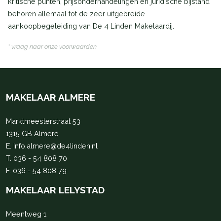
kritische punten, prijsonderhandelingen en juridische bijstand
behoren allemaal tot de zeer uitgebreide
aankoopbegeleiding van De 4 Linden Makelaardij.
* vraag naar onze voorwaarden
MAKELAAR ALMERE
Marktmeesterstraat 53
1315 GB Almere
E.
Info.almere@de4linden.nl
T.
036 - 54 808 70
F. 036 - 54 808 79
MAKELAAR LELYSTAD
Meentweg 1