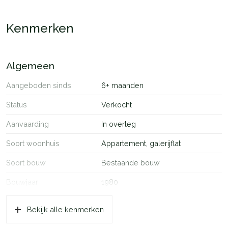
– Maandelijkse bijdrage aan VVE € 209;
– Vaste project notaris;
Kenmerken
Oplevering: in overleg kan snel
Algemeen
Aangeboden sinds
6+ maanden
Status
Verkocht
Aanvaarding
In overleg
Soort woonhuis
Appartement, galerijflat
Soort bouw
Bestaande bouw
Bouwjaar
1980
Soort dak
Bitumineuze dakbedekking
Bekijk alle kenmerken
Ligging
Aan rustige weg, in woonwijk,