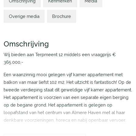
Omschrijving
Kenmerken
Media
Overige media
Brochure
Omschrijving
Wij bieden aan Terpmeent 12 middels een vraagprijs €
365.000,-
Een waanzinnig mooi gelegen vijf kamer appartement met
balkon van maar liefst 102 m2. Het uitzicht is fantastisch! Op de
tweede verdieping staat dit geweldige vijf kamer appartement.
Het appartement is voorzien van een separate eigen berging
op de begane grond. Het appartement is gelegen op
loopafstand van het centrum van Almere Haven met al haar
denkbare voorzieningen, horeca en nabij openbaar vervoer.
Indeling: centrale hal met brievenbussen met trappenhuis.