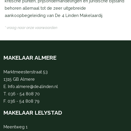
kritische punten, prijsonderhandelingen en juridische bijstand
behoren allemaal tot de zeer uitgebreide
aankoopbegeleiding van De 4 Linden Makelaardij.
* vraag naar onze voorwaarden
MAKELAAR ALMERE
Marktmeesterstraat 53
1315 GB Almere
E.
Info.almere@de4linden.nl
T.
036 - 54 808 70
F. 036 - 54 808 79
MAKELAAR LELYSTAD
Meentweg 1