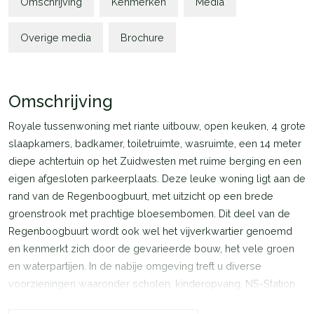
Omschrijving
Kenmerken
Media
Overige media
Brochure
Omschrijving
Royale tussenwoning met riante uitbouw, open keuken, 4 grote
slaapkamers, badkamer, toiletruimte, wasruimte, een 14 meter
diepe achtertuin op het Zuidwesten met ruime berging en een
eigen afgesloten parkeerplaats. Deze leuke woning ligt aan de
rand van de Regenboogbuurt, met uitzicht op een brede
groenstrook met prachtige bloesembomen. Dit deel van de
Regenboogbuurt wordt ook wel het vijverkwartier genoemd
en kenmerkt zich door de gevarieerde bouw, het vele groen
en waterpartijen. In de nabije omgeving treft u diverse
voorzieningen waaronder scholen, kinderopvang, NS-Station
Oostvaarders, winkels en een gezondheidscentrum. Binnen