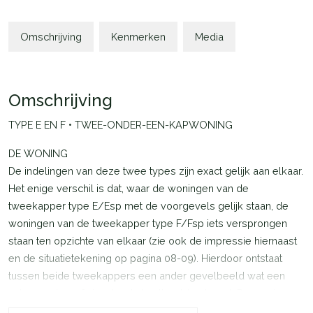
Omschrijving
Kenmerken
Media
Omschrijving
TYPE E EN F • TWEE-ONDER-EEN-KAPWONING
DE WONING
De indelingen van deze twee types zijn exact gelijk aan elkaar.
Het enige verschil is dat, waar de woningen van de
tweekapper type E/Esp met de voorgevels gelijk staan, de
woningen van de tweekapper type F/Fsp iets versprongen
staan ten opzichte van elkaar (zie ook de impressie hiernaast
en de situatietekening op pagina 08-09). Hierdoor ontstaat
tussen beide tweekappers een ander gevelbeeld wat een
extra mooi en afwisselend straatbeeld oplevert. De woningen
zijn gelegen op ruime kavels en hebben twee opstelplaatsen