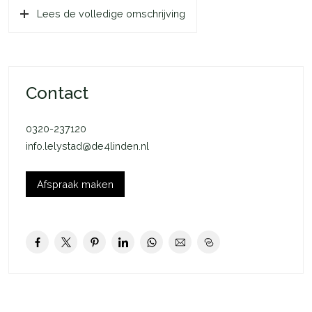
Lees de volledige omschrijving
voor de auto op eigen terrein.
DE BEGANE GROND
Via de entree bereik je de hal waar zich de meterkast, het
toilet, de technische ruimte en de trapopgang naar de
Contact
verdieping bevinden. Via de hal kom je in de aan de
achterzijde gelegen ruime woonkamer, met openslaande deur
0320-237120
naar de royale tuin. De open keuken, gelegen aan de
info.lelystad@de4linden.nl
straatzijde, is voorzien van twee grote raampartijen wat zorgt
voor lekker veel lichtinval. Achter in de tuin bevindt zich een
praktische houten berging. De achtertuin en de berging zijn
Afspraak maken
zowel bereikbaar vanuit de deur in de woonkamer als via de
zijkant van de woning.
DE EERSTE VERDIEPING Als je de trap op gaat kom je op de
gang van de eerste verdieping. De gang geeft directe toegang
tot de drie ruime slaapkamers en de badkamer. De
hoofdslaapkamer bevindt zich aan de tuinzijde. De