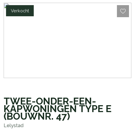
Verkocht
TWEE-ONDER-EEN-
KAPWONINGEN TYPE E
(BOUWNR. 47)
Lelystad