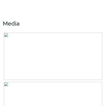
Inhoud
461 m³
Indeling
Media
Aantal kamers
5 kamers (3 slaapkamers)
Aantal badkamers
1 badkamer
Badkamervoorzieningen
Douche, toilet, wastafel
Aantal woonlagen
3
Energie
Energielabel
A++
Verwarming
Stadsverwarming
Warm water
Stadsverwarming