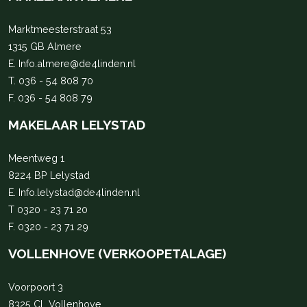
Marktmeesterstraat 53
1315 GB Almere
E.
Info.almere@de4linden.nl
T.
036 - 54 808 70
F. 036 - 54 808 79
MAKELAAR LELYSTAD
Meentweg 1
8224 BP Lelystad
E.
Info.lelystad@de4linden.nl
T
0320 - 23 71 20
F. 0320 - 23 71 29
VOLLENHOVE (VERKOOPETALAGE)
Voorpoort 3
8325 CL Vollenhove