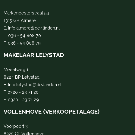
Marktmeesterstraat 53
1315 GB Almere
E.
Info.almere@de4linden.nl
T.
036 - 54 808 70
F. 036 - 54 808 79
MAKELAAR LELYSTAD
Meentweg 1
8224 BP Lelystad
E.
Info.lelystad@de4linden.nl
T
0320 - 23 71 20
F. 0320 - 23 71 29
VOLLENHOVE (VERKOOPETALAGE)
Voorpoort 3
8325 CL Vollenhove