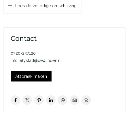
Lees de volledige omschrijving
voor de auto op eigen terrein.
DE BEGANE GROND
Via de entree bereik je de hal waar zich de meterkast, het
toilet, de technische ruimte en de trapopgang naar de
Contact
verdieping bevinden. Via de hal kom je in de aan de
achterzijde gelegen ruime woonkamer, met openslaande deur
0320-237120
naar de royale tuin. De open keuken, gelegen aan de
info.lelystad@de4linden.nl
straatzijde, is voorzien van twee grote raampartijen wat zorgt
voor lekker veel lichtinval. Achter in de tuin bevindt zich een
praktische houten berging. De achtertuin en de berging zijn
Afspraak maken
zowel bereikbaar vanuit de deur in de woonkamer als via de
zijkant van de woning.
DE EERSTE VERDIEPING
Als je de trap op gaat kom je op de gang van de eerste
verdieping. De gang geeft directe toe – gang tot de drie ruime
slaapkamers en de badkamer. De hoofdslaapkamer bevindt