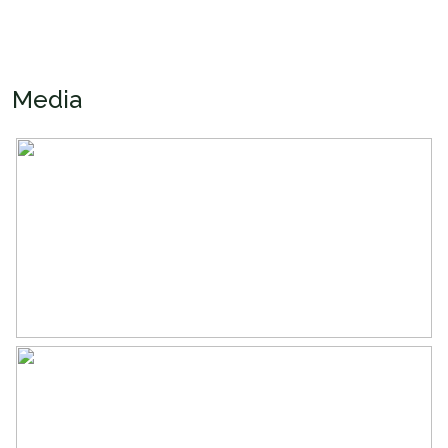
Inhoud
464 m³
Indeling
Media
Aantal kamers
5 kamers (3 slaapkamers)
Aantal badkamers
1 badkamer
Badkamervoorzieningen
Douche, toilet, wastafel
Aantal woonlagen
3
Energie
Energielabel
A+
Verwarming
Stadsverwarming
Warm water
Stadsverwarming