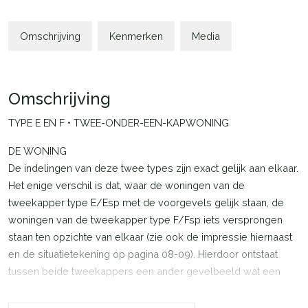
Omschrijving
Kenmerken
Media
Omschrijving
TYPE E EN F • TWEE-ONDER-EEN-KAPWONING
DE WONING
De indelingen van deze twee types zijn exact gelijk aan elkaar.
Het enige verschil is dat, waar de woningen van de
tweekapper type E/Esp met de voorgevels gelijk staan, de
woningen van de tweekapper type F/Fsp iets versprongen
staan ten opzichte van elkaar (zie ook de impressie hiernaast
en de situatietekening op pagina 08-09). Hierdoor ontstaat
tussen beide tweekappers een ander gevelbeeld wat een
extra mooi en afwisselend straatbeeld oplevert. De woningen
zijn gelegen op ruime kavels en hebben twee opstelplaatsen