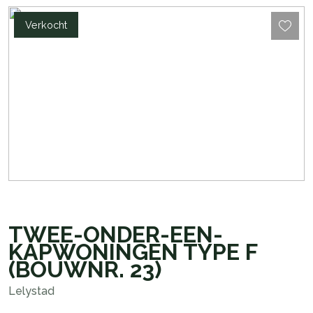
Verkocht
TWEE-ONDER-EEN-
KAPWONINGEN TYPE F
(BOUWNR. 23)
Lelystad