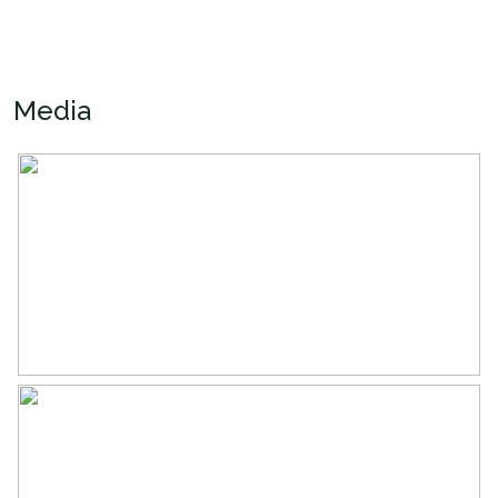
Inhoud
464 m³
Indeling
Media
Aantal kamers
5 kamers (3 slaapkamers)
Aantal badkamers
1 badkamer
Badkamervoorzieningen
Douche, toilet, wastafel
Aantal woonlagen
3
Energie
Energielabel
A+
Verwarming
Stadsverwarming
Warm water
Stadsverwarming