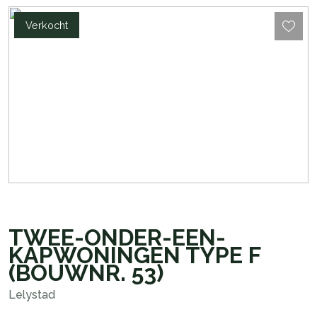
Verkocht
TWEE-ONDER-EEN-
KAPWONINGEN TYPE F
(BOUWNR. 53)
Lelystad