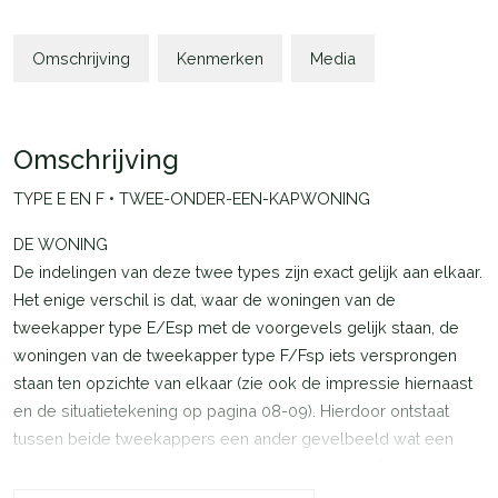
Omschrijving
Kenmerken
Media
Omschrijving
TYPE E EN F • TWEE-ONDER-EEN-KAPWONING
DE WONING
De indelingen van deze twee types zijn exact gelijk aan elkaar.
Het enige verschil is dat, waar de woningen van de
tweekapper type E/Esp met de voorgevels gelijk staan, de
woningen van de tweekapper type F/Fsp iets versprongen
staan ten opzichte van elkaar (zie ook de impressie hiernaast
en de situatietekening op pagina 08-09). Hierdoor ontstaat
tussen beide tweekappers een ander gevelbeeld wat een
extra mooi en afwisselend straatbeeld oplevert. De woningen
zijn gelegen op ruime kavels en hebben twee opstelplaatsen