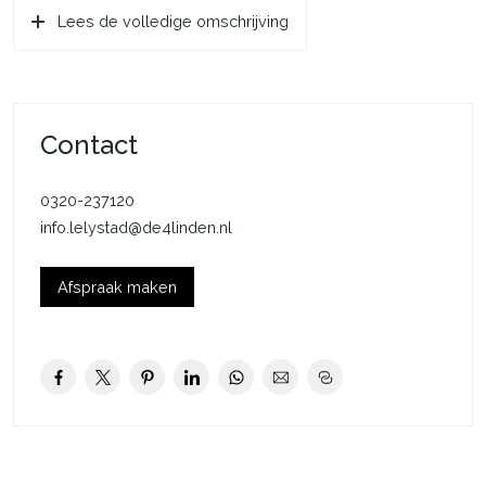
Lees de volledige omschrijving
voor de auto op eigen terrein.
DE BEGANE GROND
Via de entree bereik je de hal waar zich de meterkast, het
toilet, de technische ruimte en de trapopgang naar de
Contact
verdieping bevinden. Via de hal kom je in de aan de
achterzijde gelegen ruime woonkamer, met openslaande deur
0320-237120
naar de royale tuin. De open keuken, gelegen aan de
info.lelystad@de4linden.nl
straatzijde, is voorzien van twee grote raampartijen wat zorgt
voor lekker veel lichtinval. Achter in de tuin bevindt zich een
praktische houten berging. De achtertuin en de berging zijn
Afspraak maken
zowel bereikbaar vanuit de deur in de woonkamer als via de
zijkant van de woning.
DE EERSTE VERDIEPING Als je de trap op gaat kom je op de
gang van de eerste verdieping. De gang geeft directe toe –
gang tot de drie ruime slaapkamers en de badkamer. De
hoofdslaapkamer bevindt zich aan de tuinzijde. De