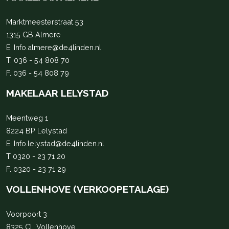
Marktmeesterstraat 53
1315 GB Almere
E.
Info.almere@de4linden.nl
T.
036 - 54 808 70
F. 036 - 54 808 79
MAKELAAR LELYSTAD
Meentweg 1
8224 BP Lelystad
E.
Info.lelystad@de4linden.nl
T
0320 - 23 71 20
F. 0320 - 23 71 29
VOLLENHOVE (VERKOOPETALAGE)
Voorpoort 3
8325 CL Vollenhove