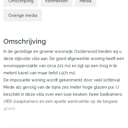
Omschrijving
Kenmerken
Media
Overige media
Omschrijving
In de gezellige en groene woonwijk Oosterwold bieden wij u
deze stijlvolle villa aan. De goed afgewerkte woning heeft een
woonoppervlakte van circa 221 m2 en ligt op een (nog in te
meten) kavel van maar liefst 1.971 m2.
De imposante woning wordt gekenmerkt door veel lichtinval.
Mede als gevolg van de bijna zes meter hoge glazen pui. U
beschikt in deze villa over een luxe keuken, twee badkamers,
VIER slaapkamers en een aparte werkruimte op de begane
grond.
De woning is gelegen in Oosterwold. Dit unieke woongebied
kenmerkt zich door de agrarische woonbestemming. Er is hier