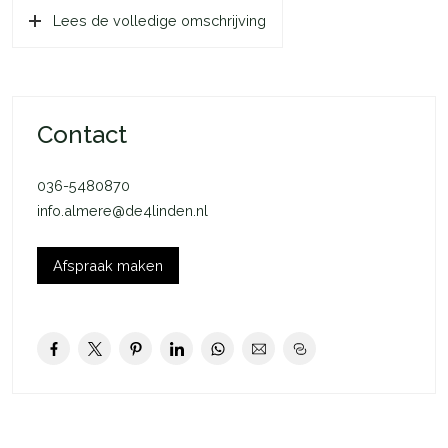
Lees de volledige omschrijving
gekozen voor groene en duurzame manier van leven waarbij
er samen met de medebewoners beslissingen worden
gemaakt over de inrichting van de wijk. Hierbij is
energieneutraal en uitstoot reductie een belangrijk aspect. Het
perceel wat deels is ingericht voor agrarische doeleinden
Contact
helpt hierbij. Rust en groen rondom de woning met vlakbij
gelegen het Kathedralenbos maken het dat u heerlijk kunt
036-5480870
genieten van de natuur. U bent bovendien in zo’n 25/30
info.almere@de4linden.nl
minuten per auto Amsterdam en Utrecht. Het Gooi is binnen 10
minuten gelegen.
Afspraak maken
Indeling begane grond: via de ruime entree/hal krijgt u
toegang tot de living, het toilet en de meterkast. De net
afgewerkte toiletruimte is voorzien van een vrijhangend
wandcloset, inbouwreservoir en fonteintje. In het
woongedeelte valt direct het bijzonder fraaie hoge plafond en
de bijzondere lichtinval op. Door de vide is deze ruimte
bijzonder aangenaam om in te verblijven. De living is