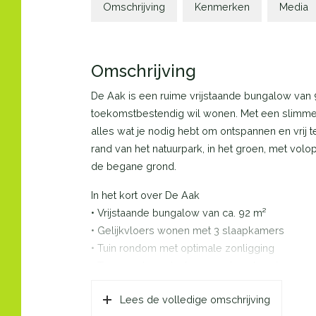
Omschrijving
Kenmerken
Media
Omschrijving
De Aak is een ruime vrijstaande bungalow van 
toekomstbestendig wil wonen. Met een slimme i
alles wat je nodig hebt om ontspannen en vrij te
rand van het natuurpark, in het groen, met volop
de begane grond.
In het kort over De Aak
• Vrijstaande bungalow van ca. 92 m²
• Gelijkvloers wonen met 3 slaapkamers
• Tuin rondom met optimale zonligging
• Twee parkeerplaatsen op eigen terrein
• Praktische berging in de tuin
Lees de volledige omschrijving
• Grote pui en plafondhoge ramen voor veel natuu