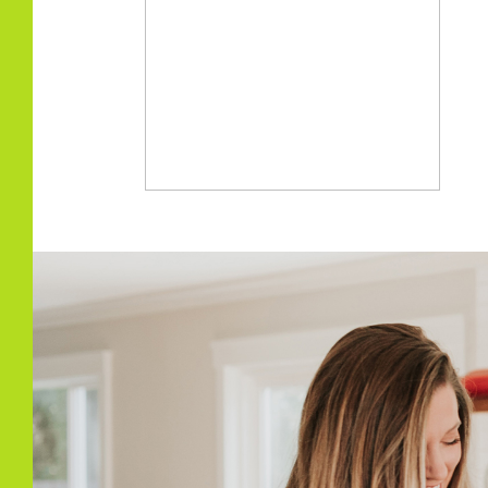
Isolatie
Voll
Kadastrale gegevens
Perceelnaam
Alme
Oppervlakte
360 
Perceel
34--
Parkeergelegenheid
Soort parkeergelegenheid
Op e