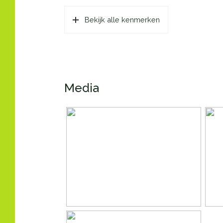
Bouwjaar
2026
Bekijk alle kenmerken
Ligging
In b
Oppervlakten en inhoud
Wonen
92 m
Media
Inhoud
276 
Indeling
Aantal kamers
4 ka
Aantal badkamers
1 ba
Aantal woonlagen
1
Energie