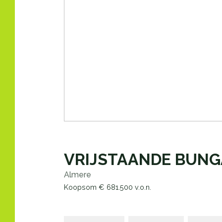
VRIJSTAANDE BUN
Almere
Koopsom
€ 681.500
v.o.n.