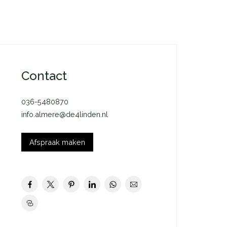
Contact
036-5480870
info.almere@de4linden.nl
Afspraak maken