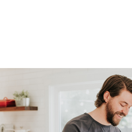
edig geisoleerd
re
m²
igen terrein