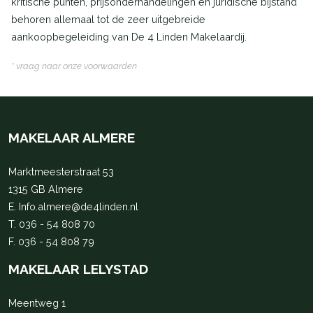
kritische punten, prijsonderhandelingen en juridische bijstand
behoren allemaal tot de zeer uitgebreide
aankoopbegeleiding van De 4 Linden Makelaardij.
* vraag naar onze voorwaarden
MAKELAAR ALMERE
Marktmeesterstraat 53
1315 GB Almere
E.
Info.almere@de4linden.nl
T.
036 - 54 808 70
F. 036 - 54 808 79
MAKELAAR LELYSTAD
Meentweg 1