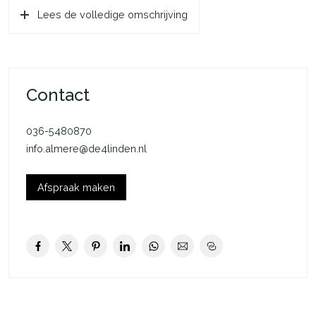
Lees de volledige omschrijving
De Kruidenwijk is een groene wijk in Almere Stad, ideaal voor
gezinnen en rustzoekers. Je woont hier op fietsafstand van
supermarkten, scholen, sportfaciliteiten en openbaar vervoer.
De A6 en A27 zijn snel bereikbaar en binnen enkele minuten
Contact
fietsen sta je in het centrum van Almere Stad of het
Beatrixpark. Extra fijn: de woning grenst aan een gezellig hofje,
036-5480870
waar kinderen veilig kunnen spelen.
info.almere@de4linden.nl
Indeling begane grond: Je komt binnen in de hal met de
meterkast (glasvezel aanwezig), een modern toilet en de
Afspraak maken
trapopgang. De ruime tuingerichte woonkamer is voorzien van
vloerverwarming en een handige trapkast met de unit voor de
vloerverwarming. De open keuken in U-opstelling ligt aan de
voorzijde en is voorzien van een inductiekookplaat, combi-
oven en afzuigkap. Onder de laminaatvloer ligt een tegelvloer.
Aan de achterzijde is een serre van ca. 16m² aangebouwd met
elektra en verlichting. Vanuit hier stap je de ruime achtertuin in,