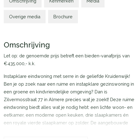
Omschrijving
Kenmerken
Media
Overige media
Brochure
Omschrijving
Let op: de genoemde prijs betreft een bieden-vanafprijs van
€435.000,- k.k.
Instapklare eindwoning met serre in de geliefde Kruidenwijk!
Ben je op zoek naar een ruime en instapklare gezinswoning in
een groene en kindvriendelijke omgeving? Dan is
Zilvermosstraat 77 in Almere precies wat je zoekt! Deze ruime
eindwoning biedt alles wat je nodig hebt: een lichte woon- en
eetkamer, een moderne open keuken, drie slaapkamers én
een royale vierde slaapkamer op zolder. De aangebouwde
serre van ca. 16m² zorgt voor extra leefruimte en een heerlijke
verbinding met de achtertuin.