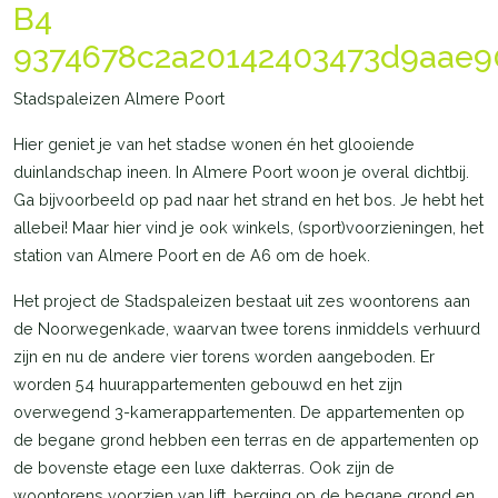
B4
9374678c2a20142403473d9aae9
Stadspaleizen Almere Poort
Hier geniet je van het stadse wonen én het glooiende
duinlandschap ineen. In Almere Poort woon je overal dichtbij.
Ga bijvoorbeeld op pad naar het strand en het bos. Je hebt het
allebei! Maar hier vind je ook winkels, (sport)voorzieningen, het
station van Almere Poort en de A6 om de hoek.
Het project de Stadspaleizen bestaat uit zes woontorens aan
de Noorwegenkade, waarvan twee torens inmiddels verhuurd
zijn en nu de andere vier torens worden aangeboden. Er
worden 54 huurappartementen gebouwd en het zijn
overwegend 3-kamerappartementen. De appartementen op
de begane grond hebben een terras en de appartementen op
de bovenste etage een luxe dakterras. Ook zijn de
woontorens voorzien van lift, berging op de begane grond en