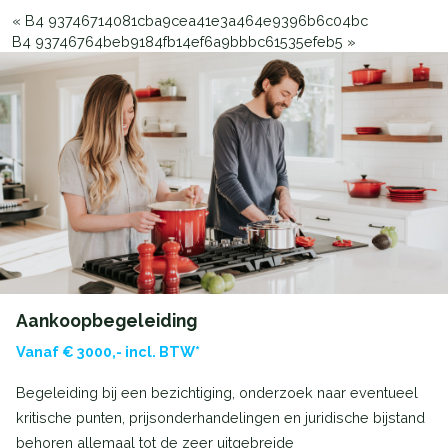
«
B4 93746714081cba9cea41e3a464e9396b6c04bc
B4 93746764beb9184fb14ef6a9bbbc61535efeb5
»
Aankoopbegeleiding
Vanaf € 3000,- incl. BTW*
Begeleiding bij een bezichtiging, onderzoek naar eventueel
kritische punten, prijsonderhandelingen en juridische bijstand
behoren allemaal tot de zeer uitgebreide