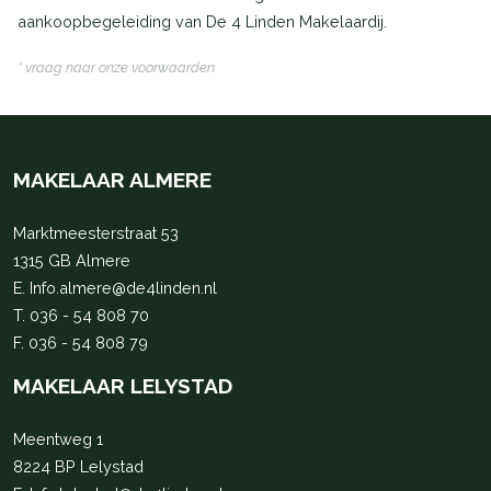
aankoopbegeleiding van De 4 Linden Makelaardij.
* vraag naar onze voorwaarden
MAKELAAR ALMERE
Marktmeesterstraat 53
1315 GB Almere
E.
Info.almere@de4linden.nl
T.
036 - 54 808 70
F. 036 - 54 808 79
MAKELAAR LELYSTAD
Meentweg 1
8224 BP Lelystad