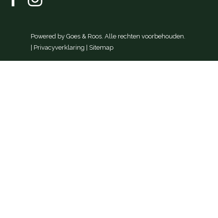
Powered by
Goes & Roos
.
Alle rechten voorbehouden
.
|
Privacyverklaring
|
Sitemap