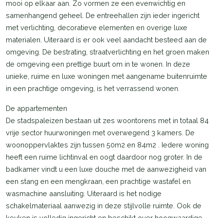
mooi op elkaar aan. Zo vormen ze een evenwichtig en
samenhangend geheel. De entreehallen zijn ieder ingericht
met verlichting, decoratieve elementen en overige luxe
materialen. Uiteraard is er ook veel aandacht besteed aan de
omgeving. De bestrating, straatverlichting en het groen maken
de omgeving een prettige buurt om in te wonen. In deze
unieke, ruime en luxe woningen met aangename buitenruimte
in een prachtige omgeving, is het verrassend wonen.
De appartementen
De stadspaleizen bestaan uit zes woontorens met in totaal 84
vrije sector huurwoningen met overwegend 3 kamers. De
woonoppervlaktes zijn tussen 50m2 en 84m2 . Iedere woning
heeft een ruime lichtinval en oogt daardoor nog groter. In de
badkamer vindt u een luxe douche met de aanwezigheid van
een stang en een mengkraan, een prachtige wastafel en
wasmachine aansluiting. Uiteraard is het nodige
schakelmateriaal aanwezig in deze stijlvolle ruimte. Ook de
keuken is volledig ingericht en beschikt over hoogwaardige