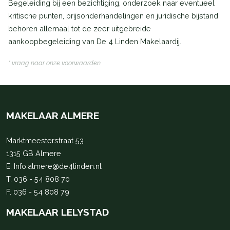
Begeleiding bij een bezichtiging, onderzoek naar eventueel
kritische punten, prijsonderhandelingen en juridische bijstand
behoren allemaal tot de zeer uitgebreide
aankoopbegeleiding van De 4 Linden Makelaardij.
* vraag naar onze voorwaarden
MAKELAAR ALMERE
Marktmeesterstraat 53
1315 GB Almere
E.
Info.almere@de4linden.nl
T.
036 - 54 808 70
F. 036 - 54 808 79
MAKELAAR LELYSTAD