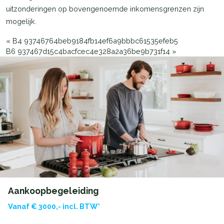
uitzonderingen op bovengenoemde inkomensgrenzen zijn
mogelijk.
«
B4 93746764beb9184fb14ef6a9bbbc61535efeb5
B6 937467d15c4bacfcec4e328a2a36be9b731f14
»
Aankoopbegeleiding
Vanaf € 3000,- incl. BTW*