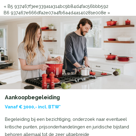
«
B5 937467f3ee339a1a314bc9b84d4fac56bbb592
B6 937467e666dfa2e07a4fb6a4d4a140281e008e
»
Aankoopbegeleiding
Vanaf € 3000,- incl. BTW*
Begeleiding bij een bezichtiging, onderzoek naar eventueel
kritische punten, prijsonderhandelingen en juridische bijstand
behoren allemaal tot de zeer uitgebreide