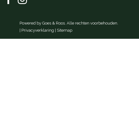
Powered by
Goes & Roos
.
Alle rechten voorbehouden
.
|
Privacyverklaring
|
Sitemap