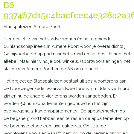
B6
937467d15c4bacfcec4e328a2a3
Stadspaleizen Almere Poort
Hier geniet je van het stadse wonen én het glooiende
duinlandschap ineen. In Almere Poort woon je overal dichtbij.
Ga bijvoorbeeld op pad naar het strand en het bos. Je hebt het
allebei! Maar hier vind je ook winkels, (sport)voorzieningen, het
station van Almere Poort en de A6 om de hoek.
Het project de Stadspaleizen bestaat uit zes woontorens aan
de Noorwegenkade, waarvan twee torens inmiddels verhuurd
zijn en nu de andere vier torens worden aangeboden. Er
worden 54 huurappartementen gebouwd en het zijn
overwegend 3-kamerappartementen. De appartementen op
de begane grond hebben een terras en de appartementen op
de bovenste etage een luxe dakterras. Ook zijn de
woontorens voorzien van lift, berging op de begane grond en