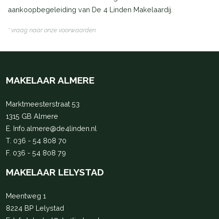
aankoopbegeleiding van De 4 Linden Makelaardij.
* vraag naar onze voorwaarden
MAKELAAR ALMERE
Marktmeesterstraat 53
1315 GB Almere
E.
Info.almere@de4linden.nl
T.
036 - 54 808 70
F. 036 - 54 808 79
MAKELAAR LELYSTAD
Meentweg 1
8224 BP Lelystad